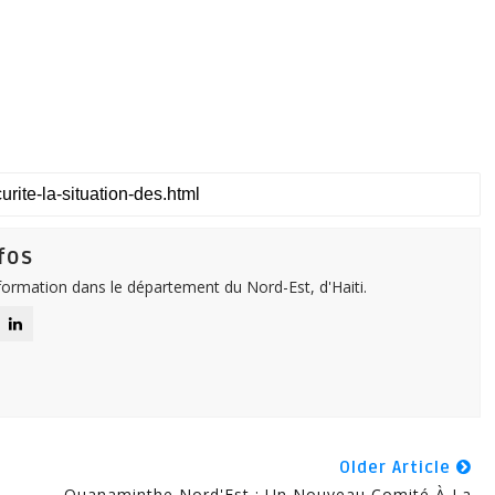
fos
nformation dans le département du Nord-Est, d'Haiti.
Older Article
Ouanaminthe Nord'Est : Un Nouveau Comité À La