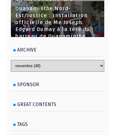
menaces contre ses
dirigeants
Ouanaminthe,Nord-
Est/Justice : installation
officielle de Me Joseph
Edgard Dumay à la tête du
barreau de Ouanaminthe.
ARCHIVE
SPONSOR
GREAT CONTENTS
TAGS