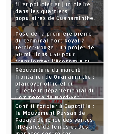
filet policier et judiciaire
dans les quartiers
populaires de Ouanaminthe.
Pose de la première pierre
du terminal Port Royal à
Terrier-Rouge : un projet de
60 millions USD pour
transformer l’économie du
Nord-Est
Réouverture du marché
frontalier de Ouanaminthe :
plaidoyer officiel du
Directeur Départemental du
Commerce du Nord-Est.
Conflit foncier à Capotille :
le Mouvement Paysan de
Papaye dénonce des ventes
illégales de terres et des