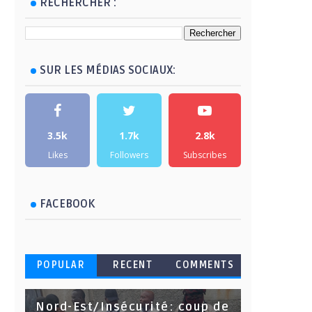
RECHERCHER :
SUR LES MÉDIAS SOCIAUX:
3.5k
1.7k
2.8k
Likes
Followers
Subscribes
FACEBOOK
POPULAR
RECENT
COMMENTS
Nord-Est/Insécurité: coup de