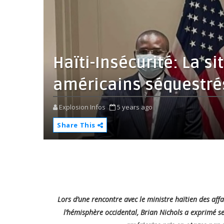
Haïti-Insécurité: La s
américains séquestrés
Explosion Infos
5 years ago
Share This
Lors d’une rencontre avec le ministre haïtien des aff
l’hémisphère occidental, Brian Nichols a exprimé s