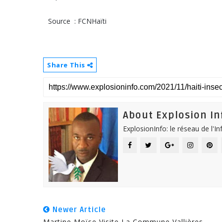
Source : FCNHaïti
Share This
About Explosion In
ExplosionInfo: le réseau de l'I
Newer Article
Martine Moïse Visite La Commune Vallières