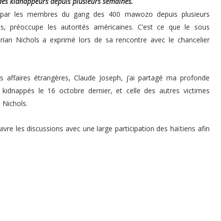
des kidnappeurs depuis plusieurs semaines
.
és par les membres du gang des 400 mawozo depuis plusieurs
 préoccupe les autorités américaines. C’est ce que le sous
Brian Nichols a exprimé lors de sa rencontre avec le chancelier
s affaires étrangères, Claude Joseph, j’ai partagé ma profonde
kidnappés le 16 octobre dernier, et celle des autres victimes
n Nichols.
suivre les discussions avec une large participation des haïtiens afin