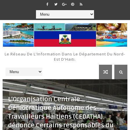
Le Réseau De L'Information Dans Le Département Du Nord-
Est D'Haiti.
L'Organisation Centrale
Démocratique Autonome des
Travailleurs Haïtiens (CEDATHA)
dénonce Certains responsables du