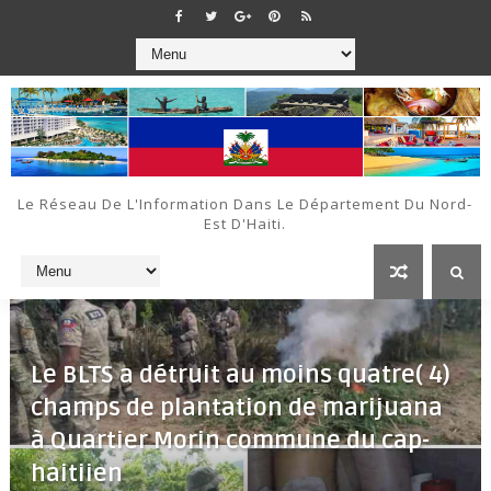
Le Réseau De L'Information Dans Le Département Du Nord-
Est D'Haiti.
Le BLTS a détruit au moins quatre( 4)
champs de plantation de marijuana
à Quartier Morin commune du cap-
haitiien