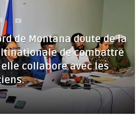
cord de Montana doute de la
ultinationale de combattre
i elle collabore avec les
tiens.