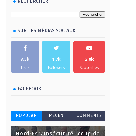
RECHERCHER :
SUR LES MÉDIAS SOCIAUX:
3.5k
1.7k
2.8k
Likes
Followers
Subscribes
FACEBOOK
POPULAR
RECENT
COMMENTS
Nord-Est/Insécurité: coup de