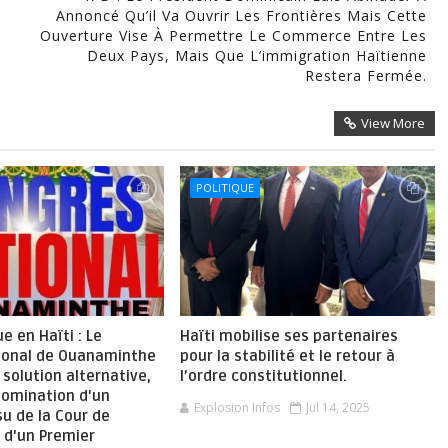
Annoncé Qu’il Va Ouvrir Les Frontières Mais Cette
Ouverture Vise À Permettre Le Commerce Entre Les
Deux Pays, Mais Que L’immigration Haïtienne
Restera Fermée.
View More
POLITIQUE
ue en Haïti : Le
Haïti mobilise ses partenaires
ional de Ouanaminthe
pour la stabilité et le retour à
solution alternative,
l’ordre constitutionnel.
nomination d'un
Explosion Infos
Jul 14, 2025
su de la Cour de
 d'un Premier