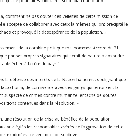
objet de poursuites judiciaires sur le plan national. »
na, comment ne pas douter des velléités de cette mission de
 elle accepte de collaborer avec ceux-là mêmes qui ont précipité le
chaos et provoqué la désespérance de la population. »
argissement de la combine politique mal nommée Accord du 21
que par ses propres signataires qui serait de nature à absoudre
able échec à la tête du pays.’’
dans la défense des intérêts de la Nation haïtienne, soulignant que
 facto honni, de connivence avec des gangs qui terrorisent la
ment suspecté de crimes contre l’humanité, entache de doutes
positions contenues dans la résolution. »
 une résolution de la crise au bénéfice de la population
aux privilégiés les responsables avérés de l’aggravation de cette
ons exprimées, ce vers quoi on se dirige.