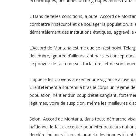
économiques, politiques ou de groupes armés n’a fait l’
« Dans de telles conditions, ajoute l’Accord de Monta
combattre l’insécurité et de soulager la population, si
démantèlement des institutions étatiques, aggravé le 
L’Accord de Montana estime que ce n’est point ‘‘l’él
décembre, ignorée d’ailleurs tant par ses concepteurs 
ce pouvoir de facto de ses forfaitures et de son lament
Il appelle les citoyens à exercer une vigilance active 
« l’entêtement à soutenir à bras le corps un régime de
population, héritier d’un coup d’état sanglant, forte
légitimes, voire de suspicion, même les meilleures dis
Selon l’Accord de Montana, dans toute démarche visant
haïtienne, le fait d’accepter pour interlocuteurs nation
dernière indiquerait en soi, au-delà des bonnes intenti