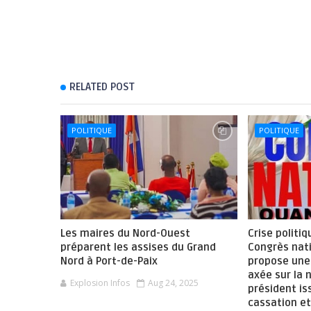
RELATED POST
POLITIQUE
POLITIQUE
Les maires du Nord-Ouest
Crise politiq
préparent les assises du Grand
Congrès nat
Nord à Port-de-Paix
propose une 
axée sur la 
Explosion Infos
Aug 24, 2025
président is
cassation et