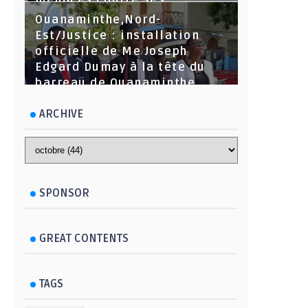
menaces contre ses
dirigeants
Ouanaminthe,Nord-
Est/Justice : installation
officielle de Me Joseph
Edgard Dumay à la tête du
barreau de Ouanaminthe.
ARCHIVE
SPONSOR
GREAT CONTENTS
TAGS