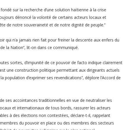
ndé sur la recherche d’une solution haïtienne à la crise
a toujours dénoncé la volonté de certains acteurs locaux et
e de notre souveraineté et de notre dignité de peuple.’’
 qui n’a jamais rien fait pour freiner la descente aux enfers du
r de la Nation’’, lit-on dans ce communiqué.
toutes sortes, d’impunité de ce pouvoir de facto indique clairement
 est une construction politique permettant aux dirigeants actuels
 la population d’exprimer ses revendications’’, déplore l’Accord de
e ses accointances traditionnelles en vue de neutraliser les
ocaux et internationaux de tous bords, rassurer les acteurs
bles à des élections non contestées, déclare-t-il, rappelant
des membres du pouvoir en place ou des membres des secteurs