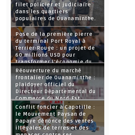
filet policier et judiciaire
dans les quartiers
populaires de Ouanaminthe.
Pose de la première pierre
du terminal Port Royal à
Terrier-Rouge : un projet de
60 millions USD pour
transformer l’économie du
Nord-Est
Réouverture du marché
frontalier de Ouanaminthe :
plaidoyer officiel du
Directeur Départemental du
Commerce du Nord-Est.
Conflit foncier à Capotille :
le Mouvement Paysan de
Papaye dénonce des ventes
illégales de terres et des