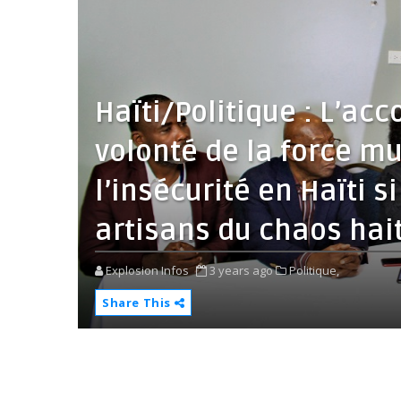
Haïti/Politique : L’ac
volonté de la force m
l’insécurité en Haïti s
artisans du chaos hai
Explosion Infos
3 years ago
Politique,
Share This