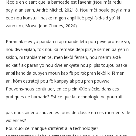
l’école en disant que la barricade est l’avenir (Nou mèt redui
peyi a an sann, André Michel, 2021 & Nou mèt boule peyi a ma
ede nou konstui l paske m gen anpil lidè peyi (sid-sid yo) ki
zanmi m, Moïse Jean Charles, 2024).
Paran ak elèv yo pandan n ap mande leta pou peye profesè yo,
nou dwe vijilan, fòk nou ka remake depi plizyè semèn pa gen ni
siklòn, ni tranblemen tè, men lekòl fèmen, nou menm aktè
edikatif ak paran yo nou dwe enkyete nou pi plis toujou paske
anpil kandida oubyen moun kap fè politik pran lekòl ki fèmen
an, kòm estrateji pou fè kanpay ak pou pran pouvwa.
Pouvons-nous continuer, en ce plein XXIe siècle, dans ces
pratiques de barbarie? Est ce que la technologie ne pourrait
pas nous aider à sauver les jours de classe en ces moments de
violences?
Pourquoi ce manque d’intérêt à la technologie?