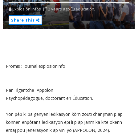
Explosion Infos
2 years ago
éducation,
Share This
Promis : journal explosioninfo
Par: Ilgentche Appolon
Psychopédagogue, doctorant en Éducation.
Yon pèp ki pa genyen ledikasyon kòm zouti chanjman p ap
konnen enpòtans ledikasyon epi li p ap janm ka kite okenn
eritaj pou jenerasyon k ap vini yo (APPOLON, 2024).