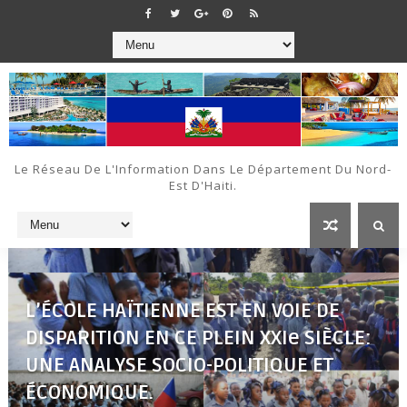
Le Réseau De L'Information Dans Le Département Du Nord-
Est D'Haiti.
L’ÉCOLE HAÏTIENNE EST EN VOIE DE
DISPARITION EN CE PLEIN XXIe SIÈCLE:
UNE ANALYSE SOCIO-POLITIQUE ET
ÉCONOMIQUE.