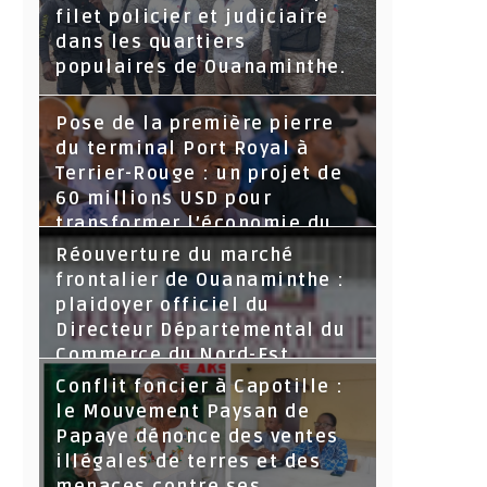
filet policier et judiciaire
dans les quartiers
populaires de Ouanaminthe.
Pose de la première pierre
du terminal Port Royal à
Terrier-Rouge : un projet de
60 millions USD pour
transformer l’économie du
Nord-Est
Réouverture du marché
frontalier de Ouanaminthe :
plaidoyer officiel du
Directeur Départemental du
Commerce du Nord-Est.
Conflit foncier à Capotille :
le Mouvement Paysan de
Papaye dénonce des ventes
illégales de terres et des