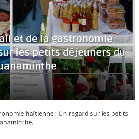
ail et de la gastronomie
sur les petits déjeuners du
Ouanaminthe
tronomie haïtienne : Un regard sur les petits
uanaminthe.