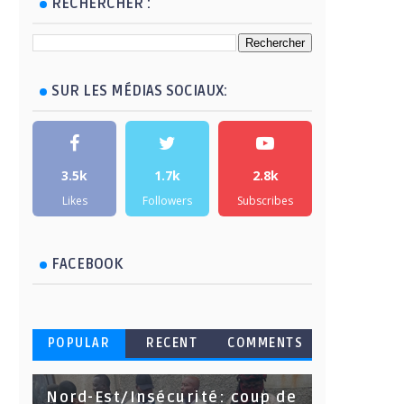
RECHERCHER :
SUR LES MÉDIAS SOCIAUX:
3.5k
1.7k
2.8k
Likes
Followers
Subscribes
FACEBOOK
POPULAR
RECENT
COMMENTS
Nord-Est/Insécurité: coup de