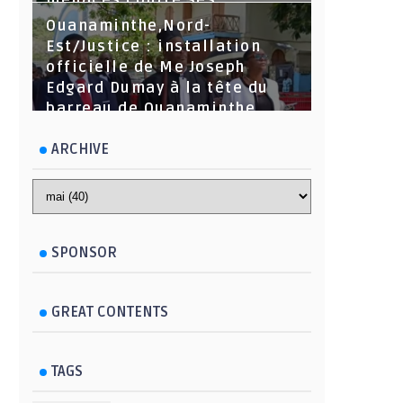
menaces contre ses
dirigeants
Ouanaminthe,Nord-
Est/Justice : installation
officielle de Me Joseph
Edgard Dumay à la tête du
barreau de Ouanaminthe.
ARCHIVE
SPONSOR
GREAT CONTENTS
TAGS