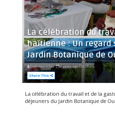
La célébration du trav
haïtienne : Un regard 
Jardin Botanique de 
Explosion Infos
2 years ago
Culture,
Share This
La célébration du travail et de la gas
déjeuners du Jardin Botanique de O