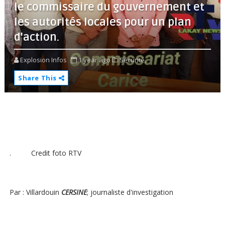
le commissaire du gouvernement et
les autorités locales pour un plan
d'action.
Explosion Infos
1 year ago
Sécurité,
Share This
. Credit foto RTV
Par : Villardouin
CERSINE
; journaliste d'investigation