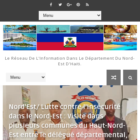
Le Réseau De L'Information Dans Le Département Du Nord-
Est D'Haiti.
Nord'Est/ Lutte contre l'insécurité
dans le Nord-Est : Visite dans
plusieurs communes du Haut-Nord-
Est entre le délégué départemental,