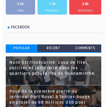
3.5k
1.7k
2.8k
Likes
Followers
Subscribes
FACEBOOK
POPULAR
RECENT
COMMENTS
Nord-Est/Insécurité: coup de filet
policier et judiciaire dans les
quartiers populaires de Ouanaminthe.
Pose de la première pierre du
terminal Port Royal à Terrier-Rouge :
un projet de 60 millions USD pour