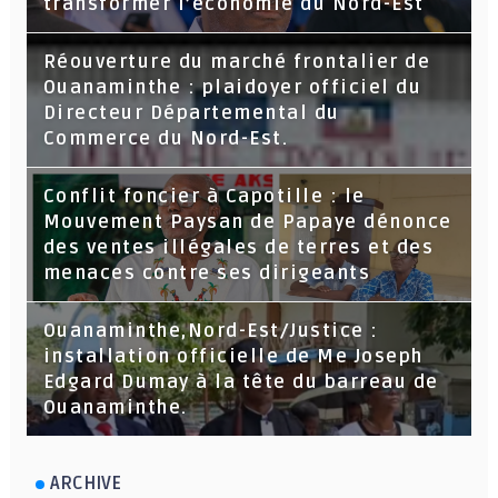
transformer l’économie du Nord-Est
Réouverture du marché frontalier de
Ouanaminthe : plaidoyer officiel du
Directeur Départemental du
Commerce du Nord-Est.
Conflit foncier à Capotille : le
Mouvement Paysan de Papaye dénonce
des ventes illégales de terres et des
menaces contre ses dirigeants
Ouanaminthe,Nord-Est/Justice :
installation officielle de Me Joseph
Edgard Dumay à la tête du barreau de
Ouanaminthe.
ARCHIVE