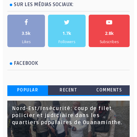
SUR LES MÉDIAS SOCIAUX:
3.5k
1.7k
2.8k
Likes
Followers
Subscribes
FACEBOOK
POPULAR
RECENT
COMMENTS
Nord-Est/Insécurité: coup de filet
policier et judiciaire dans les
quartiers populaires de Ouanaminthe.