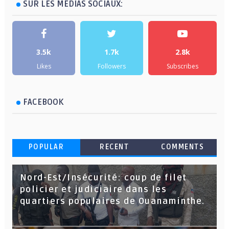
SUR LES MÉDIAS SOCIAUX:
3.5k
1.7k
2.8k
Likes
Followers
Subscribes
FACEBOOK
POPULAR
RECENT
COMMENTS
Nord-Est/Insécurité: coup de filet
policier et judiciaire dans les
quartiers populaires de Ouanaminthe.