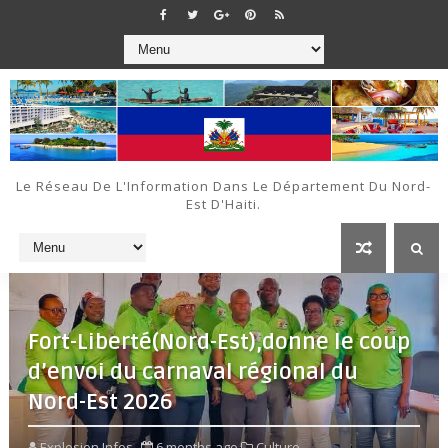
Le Réseau De L'Information Dans Le Département Du Nord-
Est D'Haiti.
Fort-Liberté(Nord-Est),donne le coup
d’envoi du carnaval régional du
Nord-Est 2026
Explosion Infos
6 months ago
Culture ,