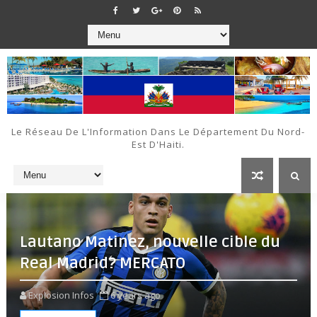
Le Réseau De L'Information Dans Le Département Du Nord-
Est D'Haiti.
Lautano Matinez, nouvelle cible du
Real Madrid? MERCATO
Explosion Infos
6 years ago