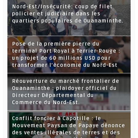
Nord-Est/Insécurité: coup de filet
policier et judiciaire dans les
quartiers populaires de Ouanaminthe.
Pose de la première pierre du
terminal Port Royal à Terrier-Rouge :
un projet de 60 millions USD pour
transformer l’économie du Nord-Est
Réouverture du marché frontalier de
Ouanaminthe : plaidoyer officiel du
Directeur Départemental du
Commerce du Nord-Est.
Conflit foncier à Capotille : le
Mouvement Paysan de Papaye dénonce
des ventes illégales de terres et des