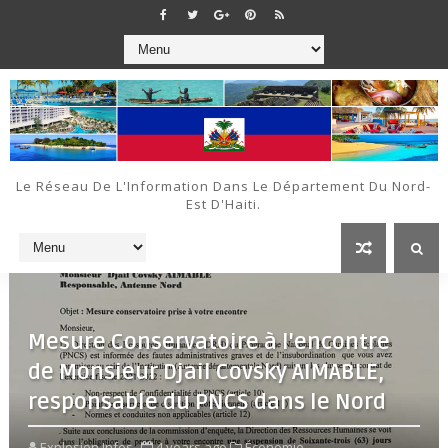
Le Réseau De L'Information Dans Le Département Du Nord-
Est D'Haiti.
Mesure Conservatoire à l'encontre
de Monsieur Djail Covsky AIMABLE,
responsable du PNCS dans le Nord
Explosion Infos
4 years ago
Économie,