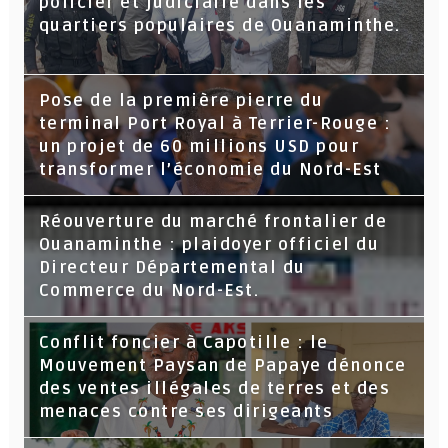
policier et judiciaire dans les
quartiers populaires de Ouanaminthe.
Pose de la première pierre du
terminal Port Royal à Terrier-Rouge :
un projet de 60 millions USD pour
transformer l’économie du Nord-Est
Réouverture du marché frontalier de
Ouanaminthe : plaidoyer officiel du
Directeur Départemental du
Commerce du Nord-Est.
Conflit foncier à Capotille : le
Mouvement Paysan de Papaye dénonce
des ventes illégales de terres et des
menaces contre ses dirigeants