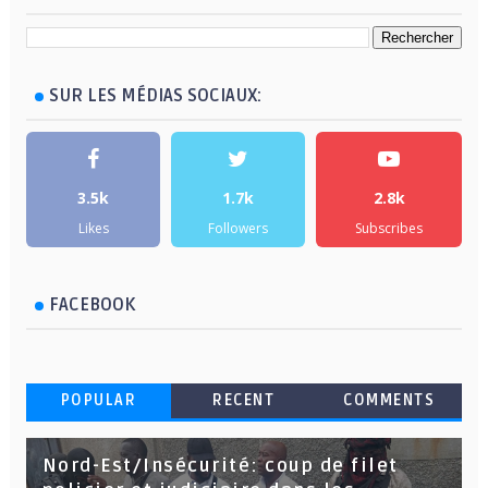
SUR LES MÉDIAS SOCIAUX:
3.5k
1.7k
2.8k
Likes
Followers
Subscribes
FACEBOOK
POPULAR
RECENT
COMMENTS
Nord-Est/Insécurité: coup de filet