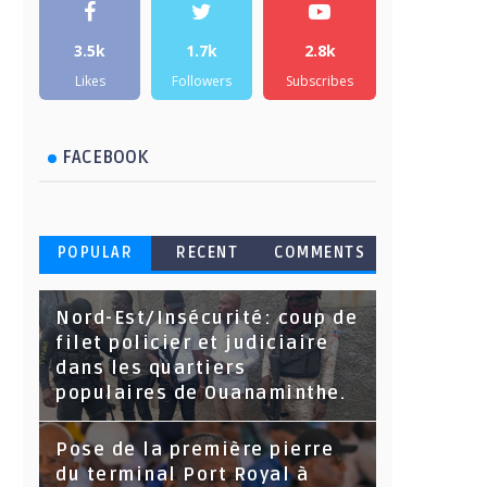
3.5k
1.7k
2.8k
Likes
Followers
Subscribes
FACEBOOK
POPULAR
RECENT
COMMENTS
Nord-Est/Insécurité: coup de
filet policier et judiciaire
dans les quartiers
populaires de Ouanaminthe.
Pose de la première pierre
du terminal Port Royal à