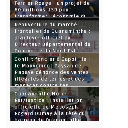
Terrier-Rouge : un projet de
60 millions USD pour
transformer l’économie du
Nord-Est
Réouverture du marché
frontalier de Ouanaminthe :
plaidoyer officiel du
Directeur Départemental du
Commerce du Nord-Est.
Conflit foncier à Capotille :
le Mouvement Paysan de
Papaye dénonce des ventes
illégales de terres et des
menaces contre ses
dirigeants
Ouanaminthe,Nord-
Est/Justice : installation
officielle de Me Joseph
Edgard Dumay à la tête du
barreau de Ouanaminthe.