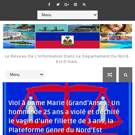
Le Réseau De L'Information Dans Le Département Du Nord-
Est D'Haiti.
Viol à Dame Marie (Grand’Anse) : Un
homme de 25 ans a violé et déchiré
le vagin d’une fillette de 3 ans, la
Plateforme Genre du Nord'Est