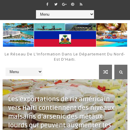
Le Réseau De L'Information Dans Le Département Du Nord-
Est D'Haiti.
Les exportations de riz américain
vers Haïti contiennent des niveaux
malsains d’arsenic des métaux
lourds qui peuvent augmenter les