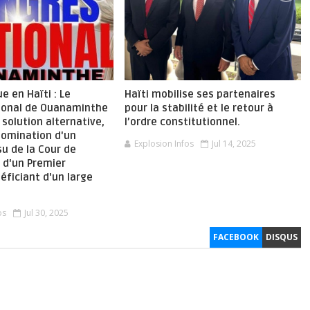
ue en Haïti : Le
Haïti mobilise ses partenaires
ional de Ouanaminthe
pour la stabilité et le retour à
solution alternative,
l’ordre constitutionnel.
nomination d'un
Explosion Infos
Jul 14, 2025
su de la Cour de
 d'un Premier
éficiant d'un large
os
Jul 30, 2025
FACEBOOK
DISQUS