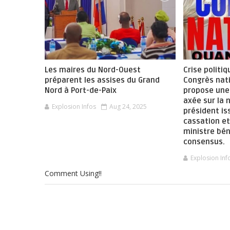
Les maires du Nord-Ouest
Crise politiq
préparent les assises du Grand
Congrès nat
Nord à Port-de-Paix
propose une 
axée sur la 
Explosion Infos
Aug 24, 2025
président is
cassation et
ministre bén
consensus.
Explosion Inf
Comment Using!!