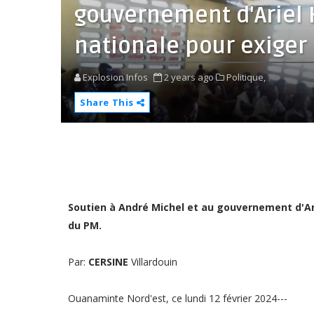
gouvernement d'Ariel 
nationale pour exiger
Explosion Infos
2 years ago
Politique,
Share This
Soutien à André Michel et au gouvernement d'Ari
du PM.
Par:
CERSINE
Villardouin
Ouanaminte Nord'est, ce lundi 12 février 2024---