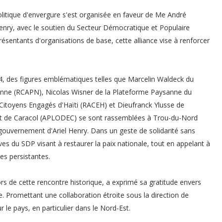
litique d'envergure s'est organisée en faveur de Me André
Henry, avec le soutien du Secteur Démocratique et Populaire
résentants d'organisations de base, cette alliance vise à renforcer
24, des figures emblématiques telles que Marcelin Waldeck du
enne (RCAPN), Nicolas Wisner de la Plateforme Paysanne du
Citoyens Engagés d'Haïti (RACEH) et Dieufranck Ylusse de
t de Caracol (APLODEC) se sont rassemblées à Trou-du-Nord
gouvernement d'Ariel Henry. Dans un geste de solidarité sans
ives du SDP visant à restaurer la paix nationale, tout en appelant à
ses persistantes.
s de cette rencontre historique, a exprimé sa gratitude envers
. Promettant une collaboration étroite sous la direction de
r le pays, en particulier dans le Nord-Est.