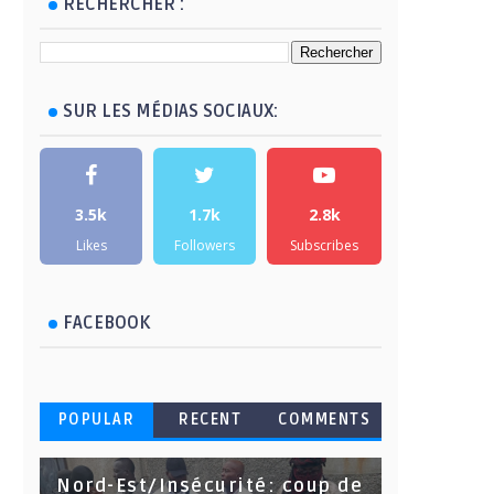
RECHERCHER :
SUR LES MÉDIAS SOCIAUX:
3.5k
1.7k
2.8k
Likes
Followers
Subscribes
FACEBOOK
POPULAR
RECENT
COMMENTS
Nord-Est/Insécurité: coup de