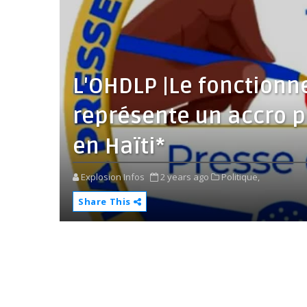
L'OHDLP |Le fonction
représente un accro po
en Haïti*
Explosion Infos
2 years ago
Politique,
Share This