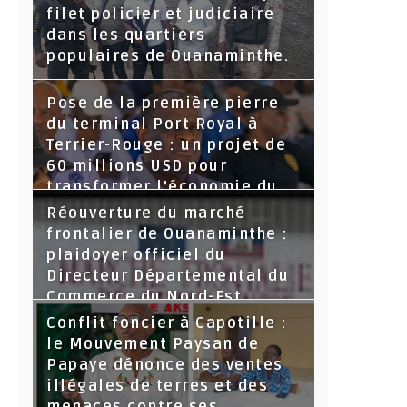
filet policier et judiciaire
dans les quartiers
populaires de Ouanaminthe.
Pose de la première pierre
du terminal Port Royal à
Terrier-Rouge : un projet de
60 millions USD pour
transformer l’économie du
Nord-Est
Réouverture du marché
frontalier de Ouanaminthe :
plaidoyer officiel du
Directeur Départemental du
Commerce du Nord-Est.
Conflit foncier à Capotille :
le Mouvement Paysan de
Papaye dénonce des ventes
illégales de terres et des