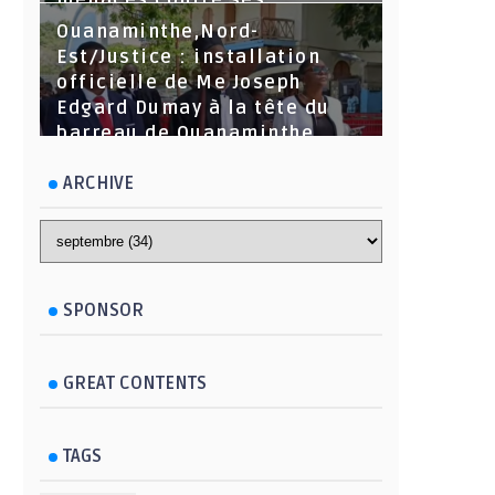
menaces contre ses
dirigeants
Ouanaminthe,Nord-
Est/Justice : installation
officielle de Me Joseph
Edgard Dumay à la tête du
barreau de Ouanaminthe.
ARCHIVE
SPONSOR
GREAT CONTENTS
TAGS