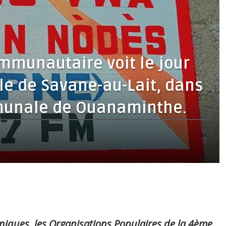
mmunautaire voit le jour
le de Savane-au-Lait, dans
munale de Ouanaminthe.
niques, les Organisations Populaires de la 4ème