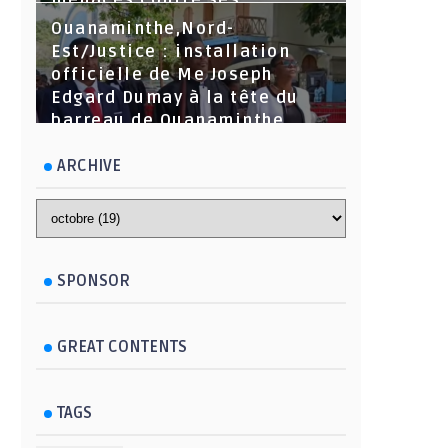
menaces contre ses
dirigeants
Ouanaminthe,Nord-
Est/Justice : installation
officielle de Me Joseph
Edgard Dumay à la tête du
barreau de Ouanaminthe.
ARCHIVE
SPONSOR
GREAT CONTENTS
TAGS