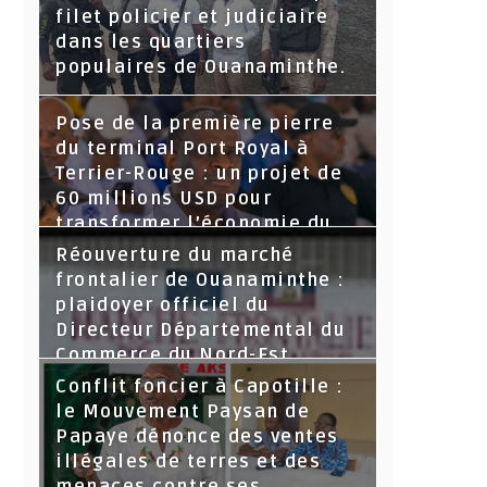
filet policier et judiciaire
dans les quartiers
populaires de Ouanaminthe.
Pose de la première pierre
du terminal Port Royal à
Terrier-Rouge : un projet de
60 millions USD pour
transformer l’économie du
Nord-Est
Réouverture du marché
frontalier de Ouanaminthe :
plaidoyer officiel du
Directeur Départemental du
Commerce du Nord-Est.
Conflit foncier à Capotille :
le Mouvement Paysan de
Papaye dénonce des ventes
illégales de terres et des