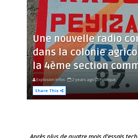
Une nouvelle radio co
dans la colonie agrico
la 4ème section com
Explosion Infos
2 years ago
Politique,
Share This
Après plus de quatre mois d'essais tech