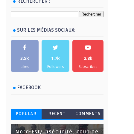
RECHERCHER :
SUR LES MÉDIAS SOCIAUX:
3.5k
1.7k
2.8k
Likes
Followers
Subscribes
FACEBOOK
POPULAR
RECENT
COMMENTS
Nord-Est/Insécurité: coup de