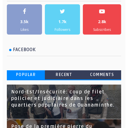
3.5k
1.7k
2.8k
Likes
Followers
Subscribes
FACEBOOK
POPULAR
RECENT
COMMENTS
Nord-Est/Insécurité: coup de filet
policier et judiciaire dans les
quartiers populaires de Ouanaminthe.
Pose de la première pierre du