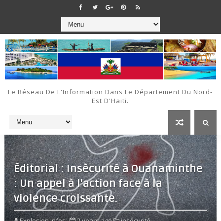
Le Réseau De L'Information Dans Le Département Du Nord-
Est D'Haiti.
Éditorial : Insécurité à Ouanaminthe
: Un appel à l'action face à la
violence croissante.
Explosion Infos
2 years ago
insécurité,