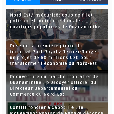
Nord-Est/Insécurité: coup de filet
policier et judiciaire dans les
quartiers populaires de Ouanaminthe.
Pose de la première pierre du
terminal Port Royal à Terrier-Rouge :
un projet de 60 millions USD pour
transformer l’économie du Nord-Est
Réouverture du marché frontalier de
Ouanaminthe : plaidoyer officiel du
Directeur Départemental du
Commerce du Nord-Est.
Conflit foncier à Capotille : le
Mouvement Paysan de Papaye dénonce