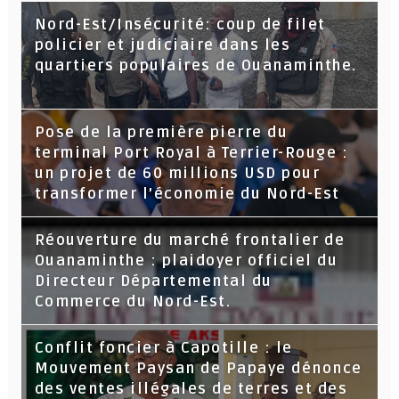
Nord-Est/Insécurité: coup de filet
policier et judiciaire dans les
quartiers populaires de Ouanaminthe.
Pose de la première pierre du
terminal Port Royal à Terrier-Rouge :
un projet de 60 millions USD pour
transformer l’économie du Nord-Est
Réouverture du marché frontalier de
Ouanaminthe : plaidoyer officiel du
Directeur Départemental du
Commerce du Nord-Est.
Conflit foncier à Capotille : le
Mouvement Paysan de Papaye dénonce
des ventes illégales de terres et des