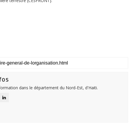
talière terrestre (CESFRONT).
fos
nformation dans le département du Nord-Est, d'Haiti.