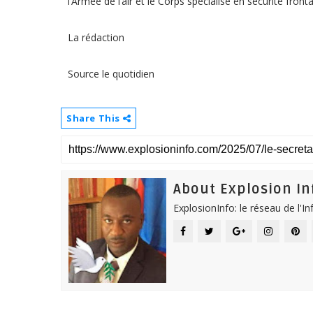
l’Armée de l’air et le Corps spécialisé en sécurité fron
La rédaction
Source le quotidien
Share This
About Explosion In
ExplosionInfo: le réseau de l'I