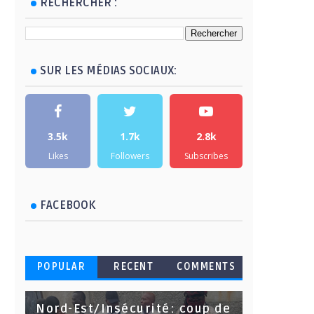
RECHERCHER :
SUR LES MÉDIAS SOCIAUX:
3.5k
1.7k
2.8k
Likes
Followers
Subscribes
FACEBOOK
POPULAR
RECENT
COMMENTS
Nord-Est/Insécurité: coup de