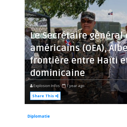
Le Secrétaire général 
américains (OEA), Albe
frontière entre Haïti 
dominicaine
Explosion Infos
1 year ago
Share This
Diplomatie