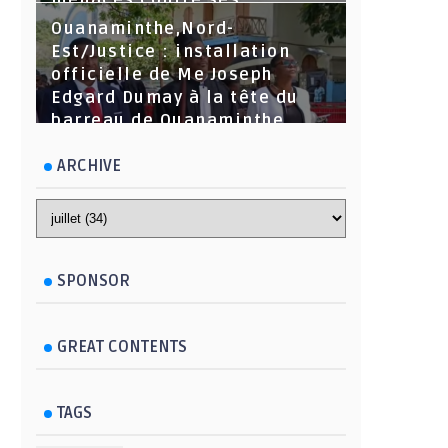
menaces contre ses
dirigeants
Ouanaminthe,Nord-
Est/Justice : installation
officielle de Me Joseph
Edgard Dumay à la tête du
barreau de Ouanaminthe.
ARCHIVE
SPONSOR
GREAT CONTENTS
TAGS