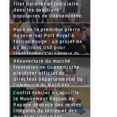
filet policier et judiciaire
dans les quartiers
populaires de Ouanaminthe.
Pose de la première pierre
du terminal Port Royal à
Terrier-Rouge : un projet de
60 millions USD pour
transformer l’économie du
Nord-Est
Réouverture du marché
frontalier de Ouanaminthe :
plaidoyer officiel du
Directeur Départemental du
Commerce du Nord-Est.
Conflit foncier à Capotille :
le Mouvement Paysan de
Papaye dénonce des ventes
illégales de terres et des