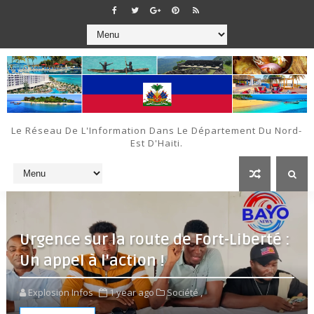
Le Réseau De L'Information Dans Le Département Du Nord-
Est D'Haiti.
Urgence sur la route de Fort-Liberté :
Un appel à l'action !
Explosion Infos
1 year ago
Société ,