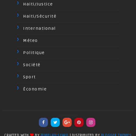
Haiti/Justice
Haiti/Sécurité
International
Méteo
Politique
Société
Sport
Économie
undefined
CRAFTED WITH
BY
TEMPLATESYARD
| DISTRIBUTED BY
BLOGGER THEMES