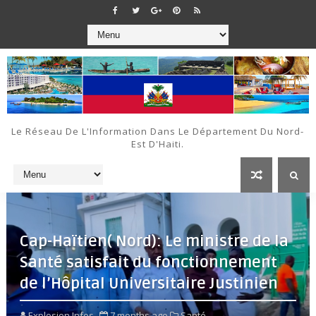
Le Réseau De L'Information Dans Le Département Du Nord-
Est D'Haiti.
Cap-Haïtien( Nord): Le ministre de la
Santé satisfait du fonctionnement
de l’Hôpital Universitaire Justinien
Explosion Infos
7 months ago
Santé ,