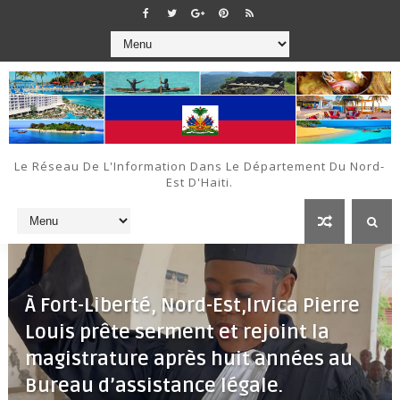
Le Réseau De L'Information Dans Le Département Du Nord-
Est D'Haiti.
À Fort-Liberté, Nord-Est,Irvica Pierre
Louis prête serment et rejoint la
magistrature après huit années au
Bureau d’assistance légale.