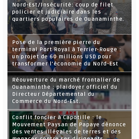
Nord-Est/Insécurité: coup de filet
policier et judiciaire dans les
quartiers populaires de Ouanaminthe.
Pose de la première pierre du
terminal Port Royal à Terrier-Rouge :
un projet de 60 millions USD pour
transformer l’économie du Nord-Est
Réouverture du marché frontalier de
Ouanaminthe : plaidoyer officiel du
Directeur Départemental du
Commerce du Nord-Est.
Conflit foncier à Capotille : le
Mouvement Paysan de Papaye dénonce
des ventes illégales de terres et des
menaces contre ses dirigeants