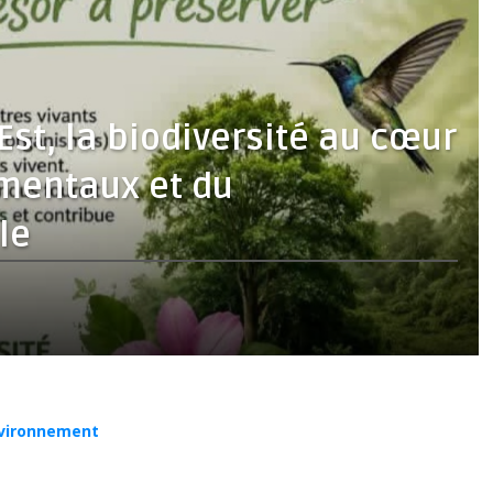
st, la biodiversité au cœur
mentaux et du
le
vironnement