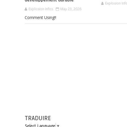
développement durable
Explosion Inf
Explosion Infos
May 23, 2026
Comment Using!!
TRADUIRE
Select Language
▼