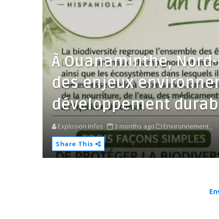
À Ouanaminthe, Nord-E
des enjeux environne
développement durab
Explosion Infos
3 months ago
Environnement ,
Share This
En