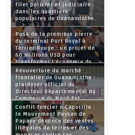
filet policier et judiciaire
dans les quartiers
populaires de Ouanaminthe.
Pose de la première pierre
du terminal Port Royal à
Terrier-Rouge : un projet de
60 millions USD pour
transformer l’économie du
Nord-Est
Réouverture du marché
frontalier de Ouanaminthe :
plaidoyer officiel du
Directeur Départemental du
Commerce du Nord-Est.
Conflit foncier à Capotille :
le Mouvement Paysan de
Papaye dénonce des ventes
illégales de terres et des