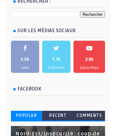
RECHERCHER :
SUR LES MÉDIAS SOCIAUX:
3.5k
1.7k
2.8k
Likes
Followers
Subscribes
FACEBOOK
POPULAR
RECENT
COMMENTS
Nord-Est/Insécurité: coup de