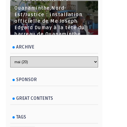
menaces contre ses
dirigeants
Ouanaminthe,Nord-
Est/Justice : installation
officielle de Me Joseph
Edgard Dumay à la tête du
barreau de Ouanaminthe.
ARCHIVE
SPONSOR
GREAT CONTENTS
TAGS