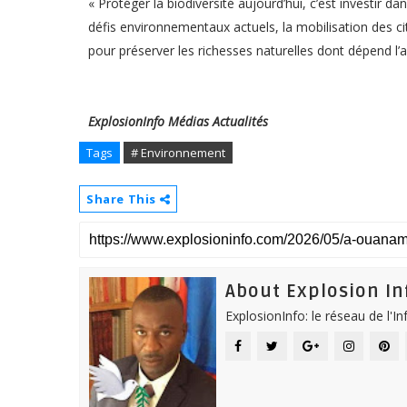
« Protéger la biodiversité aujourd’hui, c’est investir da
défis environnementaux actuels, la mobilisation des cit
pour préserver les richesses naturelles dont dépend l’
ExplosionInfo Médias Actualités
Tags
# Environnement
Share This
About Explosion In
ExplosionInfo: le réseau de l'I