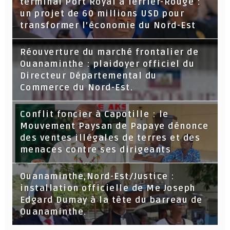
terminal Port Royal à Terrier-Rouge :
un projet de 60 millions USD pour
transformer l’économie du Nord-Est
Réouverture du marché frontalier de
Ouanaminthe : plaidoyer officiel du
Directeur Départemental du
Commerce du Nord-Est.
Conflit foncier à Capotille : le
Mouvement Paysan de Papaye dénonce
des ventes illégales de terres et des
menaces contre ses dirigeants
Ouanaminthe,Nord-Est/Justice :
installation officielle de Me Joseph
Edgard Dumay à la tête du barreau de
Ouanaminthe.