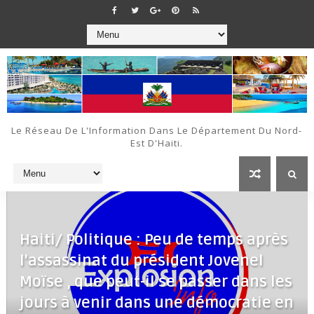
Le Réseau De L'Information Dans Le Département Du Nord-
Est D'Haiti.
Haiti/ Politique : Peu de temps après
l'assassinat du président Jovenel
Moïse , que peut-il se passer dans les
jours à venir dans une démocratie en