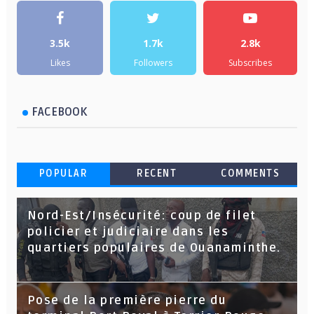
3.5k
1.7k
2.8k
Likes
Followers
Subscribes
FACEBOOK
POPULAR
RECENT
COMMENTS
Nord-Est/Insécurité: coup de filet
policier et judiciaire dans les
quartiers populaires de Ouanaminthe.
Pose de la première pierre du