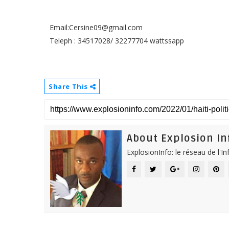
Email:Cersine09@gmail.com
Teleph : 34517028/ 32277704 wattssapp
Share This
About Explosion In
ExplosionInfo: le réseau de l'I