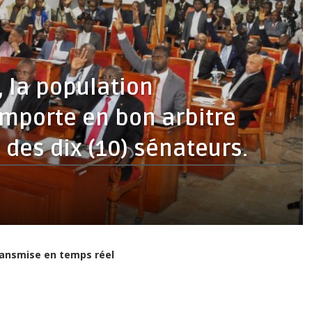
n, la population
mporte en bon arbitre
 des dix (10) sénateurs.
transmise en temps réel