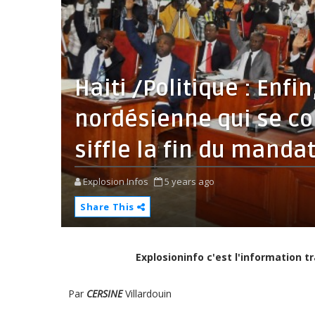
Haiti /Politique : Enfi
nordésienne qui se co
siffle la fin du mandat
Explosion Infos
5 years ago
Share This
Explosioninfo c'est l'information 
Par
CERSINE
Villardouin