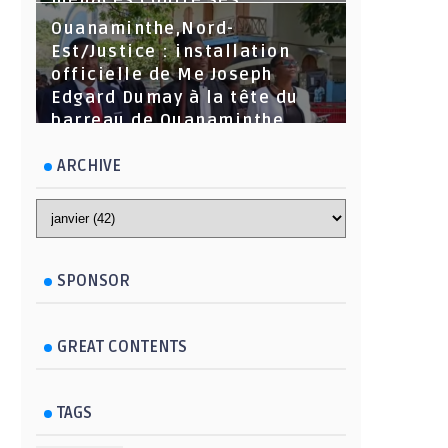
menaces contre ses
dirigeants
Ouanaminthe,Nord-
Est/Justice : installation
officielle de Me Joseph
Edgard Dumay à la tête du
barreau de Ouanaminthe.
ARCHIVE
SPONSOR
GREAT CONTENTS
TAGS