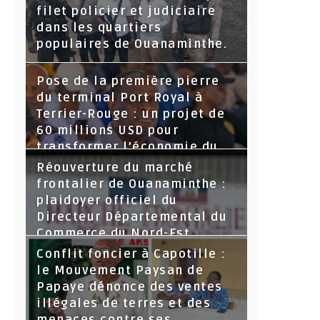
filet policier et judiciaire
dans les quartiers
populaires de Ouanaminthe.
Pose de la première pierre
du terminal Port Royal à
Terrier-Rouge : un projet de
60 millions USD pour
transformer l’économie du
Nord-Est
Réouverture du marché
frontalier de Ouanaminthe :
plaidoyer officiel du
Directeur Départemental du
Commerce du Nord-Est.
Conflit foncier à Capotille :
le Mouvement Paysan de
Papaye dénonce des ventes
illégales de terres et des