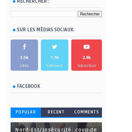
RECHERCHER :
SUR LES MÉDIAS SOCIAUX:
3.5k
1.7k
2.8k
Likes
Followers
Subscribes
FACEBOOK
POPULAR
RECENT
COMMENTS
Nord-Est/Insécurité: coup de