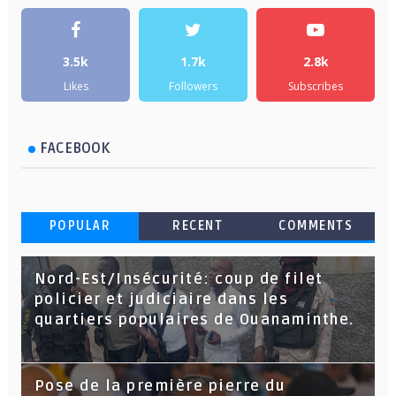
3.5k
1.7k
2.8k
Likes
Followers
Subscribes
FACEBOOK
POPULAR
RECENT
COMMENTS
Nord-Est/Insécurité: coup de filet
policier et judiciaire dans les
quartiers populaires de Ouanaminthe.
Pose de la première pierre du