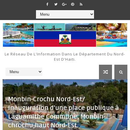
Le Réseau De L'Information Dans Le Département Du Nord-
Est D'Haiti.
Monbin-Crochu Nord-Est/
Inauguration d'une place publique à
Laguamithe Commune, Monbin-
chrochu,haut Nord-Est.