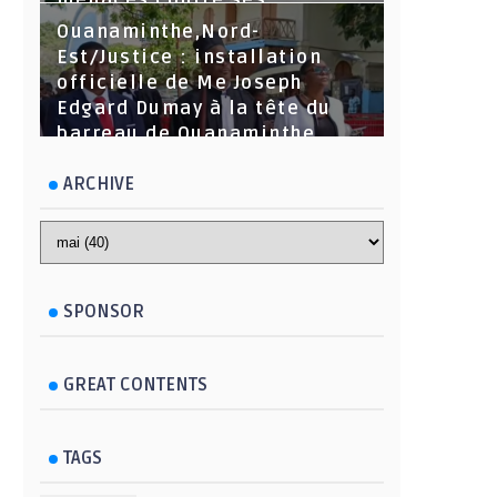
menaces contre ses
dirigeants
Ouanaminthe,Nord-
Est/Justice : installation
officielle de Me Joseph
Edgard Dumay à la tête du
barreau de Ouanaminthe.
ARCHIVE
SPONSOR
GREAT CONTENTS
TAGS