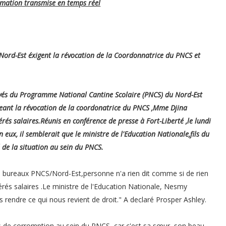
ormation transmise en temps réel
ord-Est éxigent la révocation de la Coordonnatrice du PNCS et
oyés du Programme National Cantine Scolaire (PNCS) du Nord-Est
igeant la révocation de la coordonatrice du PNCS ,Mme Djina
s salaires.Réunis en conférence de presse à Fort-Liberté ,le lundi
 eux, il semblerait que le ministre de l'Education Nationale,fils du
 de la situation au sein du PNCS.
u bureaux PNCS/Nord-Est,personne n'a rien dit comme si de rien
iérés salaires .Le ministre de l'Education Nationale, Nesmy
 rendre ce qui nous revient de droit." A declaré Prosper Ashley.
de corromption au sein du PNCS, car c'est sa sœur, son beau-