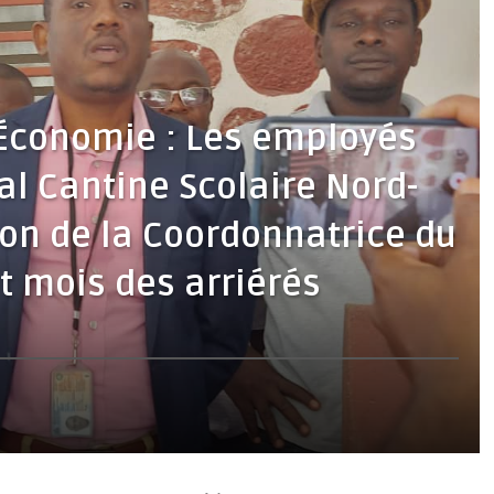
 /Économie : Les employés
l Cantine Scolaire Nord-
ion de la Coordonnatrice du
t mois des arriérés