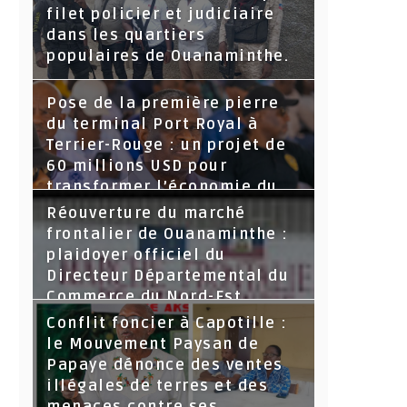
filet policier et judiciaire
dans les quartiers
populaires de Ouanaminthe.
Pose de la première pierre
du terminal Port Royal à
Terrier-Rouge : un projet de
60 millions USD pour
transformer l’économie du
Nord-Est
Réouverture du marché
frontalier de Ouanaminthe :
plaidoyer officiel du
Directeur Départemental du
Commerce du Nord-Est.
Conflit foncier à Capotille :
le Mouvement Paysan de
Papaye dénonce des ventes
illégales de terres et des