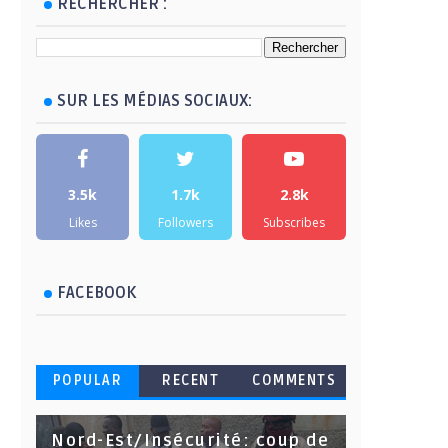
RECHERCHER :
SUR LES MÉDIAS SOCIAUX:
3.5k
1.7k
2.8k
Likes
Followers
Subscribes
FACEBOOK
POPULAR
RECENT
COMMENTS
Nord-Est/Insécurité: coup de