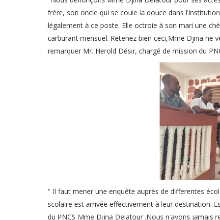
frère, son oncle qui se coule la douce dans l'institutio
légalement à ce poste. Elle octroie à son mari une c
carburant mensuel. Retenez bien ceci,Mme Djina ne veut p
remarquer Mr. Herold Désir, chargé de mission du PN
" Il faut mener une enquête auprès de differentes éco
scolaire est arrivée effectivement à leur destination 
du PNCS Mme Djina Delatour .Nous n'avons jamais re