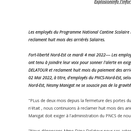
Explosioninfo l'inf
Les employés du Programme National Cantine Scolaire N
reclament huit mois des arriérés Salaires.
Fort-liberté Nord-Est ce mardi 4 mai 2022---- Les empl
ont tenu à joindre leur voix pour sonner l'alerte en ex
DELATOUR et reclament huit mois du paiement des arriéré
02 Mai 2022, à titre, d'employés du PNCS-Nord-Est, selon
Nord-Est, Nesmy Manigat ne se souscie pas de la gravité
"PLus de deux mois depuis la fermeture des portes d
n'était , nous continuions à reclamer huit mois des ar
Manigat doit exiger à l'administration du PNCS de nous
"Nous dénonçons Mme Djina Delatour pour ses actes 