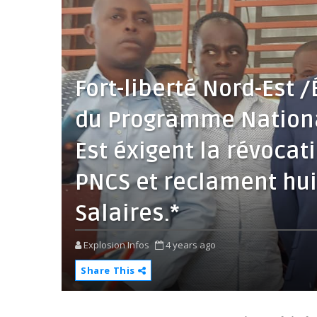
Fort-liberté Nord-Est
du Programme Nationa
Est éxigent la révocat
PNCS et reclament hui
Salaires.*
Explosion Infos
4 years ago
Share This