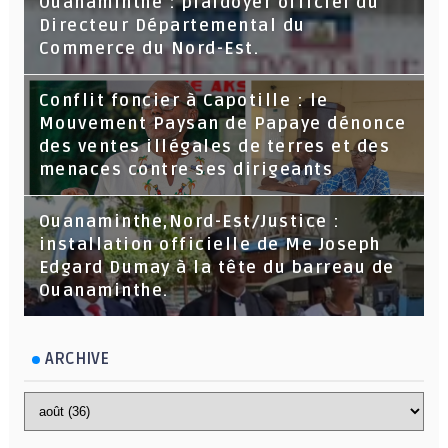
Ouanaminthe : plaidoyer officiel du
Directeur Départemental du
Commerce du Nord-Est.
Conflit foncier à Capotille : le
Mouvement Paysan de Papaye dénonce
des ventes illégales de terres et des
menaces contre ses dirigeants
Ouanaminthe,Nord-Est/Justice :
installation officielle de Me Joseph
Edgard Dumay à la tête du barreau de
Ouanaminthe.
ARCHIVE