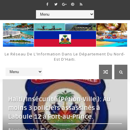
Le Réseau De L'Information Dans Le Département Du Nord-
Est D'Haiti.
Haïti/Insécurité (Pétion-Ville ): Au
moins 3 policiers assassinés à
Laboule 12 à Port-au-Prince.
Explosion Infos
4 years ago
insécurité,