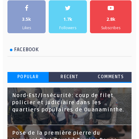
3.5k
1.7k
2.8k
Likes
Followers
Subscribes
FACEBOOK
POPULAR
RECENT
COMMENTS
Nord-Est/Insécurité: coup de filet
policier et judiciaire dans les
quartiers populaires de Ouanaminthe.
Pose de la première pierre du