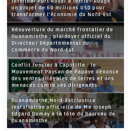
terminal Port Royal à Terrier-Rouge :
un projet de 60 millions USD pour
transformer l’économie du Nord-Est
Réouverture du marché frontalier de
Ouanaminthe : plaidoyer officiel du
Directeur Départemental du
Commerce du Nord-Est.
Conflit foncier à Capotille : le
Mouvement Paysan de Papaye dénonce
des ventes illégales de terres et des
menaces contre ses dirigeants
Ouanaminthe,Nord-Est/Justice :
installation officielle de Me Joseph
Edgard Dumay à la tête du barreau de
Ouanaminthe.