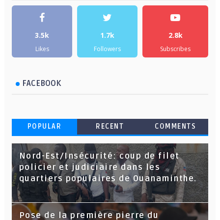
3.5k
1.7k
2.8k
Likes
Followers
Subscribes
FACEBOOK
POPULAR
RECENT
COMMENTS
Nord-Est/Insécurité: coup de filet
policier et judiciaire dans les
quartiers populaires de Ouanaminthe.
Pose de la première pierre du