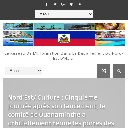
Le Réseau De L'Information Dans Le Département Du Nord-
Est D'Haiti.
Nord'Est/ Culture : Cinquième
journée après son lancement, le
comité de Ouanaminthe a
officiellement fermé les portes des