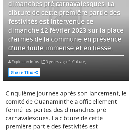
dimanches pré carnavalesques. La
clôture de cette première partie des
festivités est intervenue ce
dimanche 12 février 2023 sur la place
d'armes de la commune en présence
d'une foule immense et en liesse.
Explosion Infos
3 years ago
Culture,
Share This
Cinquième journée après son lancement, le
comité de Ouanaminthe a officiellement
fermé les portes des dimanches pré
carnavalesques. La clôture de cette
première partie des festivités est