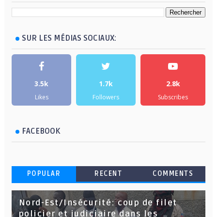
SUR LES MÉDIAS SOCIAUX:
3.5k
1.7k
2.8k
Likes
Followers
Subscribes
FACEBOOK
POPULAR
RECENT
COMMENTS
Nord-Est/Insécurité: coup de filet
policier et judiciaire dans les