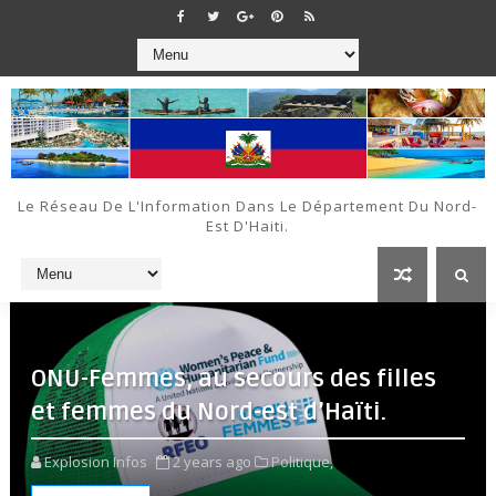
Le Réseau De L'Information Dans Le Département Du Nord-
Est D'Haiti.
ONU-Femmes, au secours des filles
et femmes du Nord-est d’Haïti.
Explosion Infos
2 years ago
Politique,