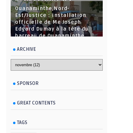
menaces contre ses
dirigeants
Ouanaminthe,Nord-
Est/Justice : installation
officielle de Me Joseph
Edgard Dumay à la tête du
barreau de Ouanaminthe.
ARCHIVE
SPONSOR
GREAT CONTENTS
TAGS