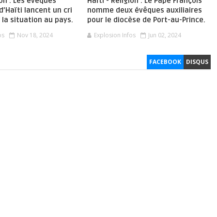
ion : Les évêques
Haïti - Religion : Le Pape François
d’Haïti lancent un cri
nomme deux évêques auxiliaires
 la situation au pays.
pour le diocèse de Port-au-Prince.
os
Nov 18, 2024
Explosion Infos
Jun 02, 2024
FACEBOOK
DISQUS