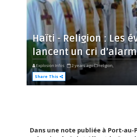
Haïti - Religion : Les 
lancent un cri d’alarm
Explosion Infos
2 years ago
religion,
Share This
Dans une note publiée à Port-au-Pr