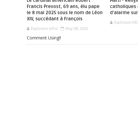
Le cardinal américain Robert
Haïti - Relig
Francis Prevost, 69 ans, élu pape
catholiques 
le 8 mai 2025 sous le nom de Léon
d’alarme sur
XIV, succédant à François
Explosion Inf
Explosion Infos
May 08, 2025
Comment Using!!