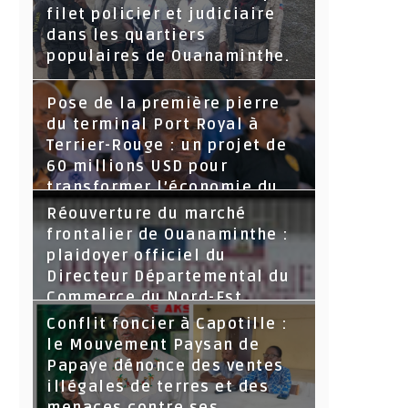
filet policier et judiciaire
dans les quartiers
populaires de Ouanaminthe.
Pose de la première pierre
du terminal Port Royal à
Terrier-Rouge : un projet de
60 millions USD pour
transformer l’économie du
Nord-Est
Réouverture du marché
frontalier de Ouanaminthe :
plaidoyer officiel du
Directeur Départemental du
Commerce du Nord-Est.
Conflit foncier à Capotille :
le Mouvement Paysan de
Papaye dénonce des ventes
illégales de terres et des