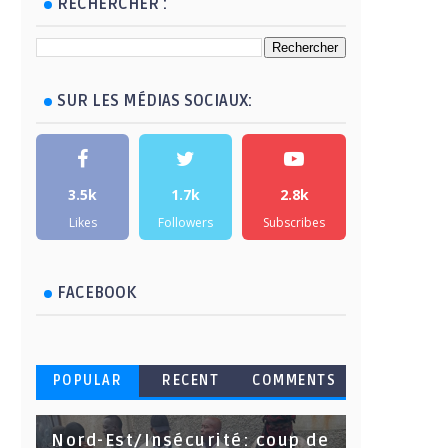
RECHERCHER :
SUR LES MÉDIAS SOCIAUX:
3.5k
1.7k
2.8k
Likes
Followers
Subscribes
FACEBOOK
POPULAR
RECENT
COMMENTS
Nord-Est/Insécurité: coup de