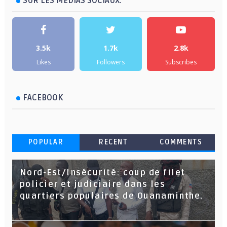
SUR LES MÉDIAS SOCIAUX:
3.5k
1.7k
2.8k
Likes
Followers
Subscribes
FACEBOOK
POPULAR
RECENT
COMMENTS
Nord-Est/Insécurité: coup de filet
policier et judiciaire dans les
quartiers populaires de Ouanaminthe.