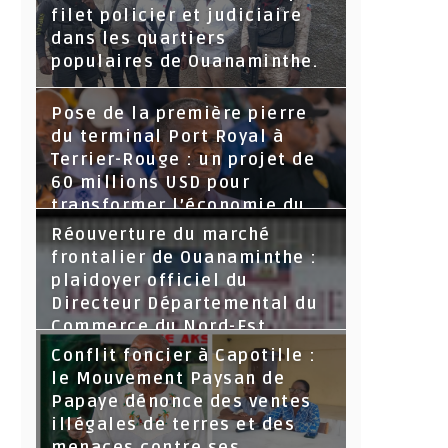
filet policier et judiciaire
dans les quartiers
populaires de Ouanaminthe.
Pose de la première pierre
du terminal Port Royal à
Terrier-Rouge : un projet de
60 millions USD pour
transformer l’économie du
Nord-Est
Réouverture du marché
frontalier de Ouanaminthe :
plaidoyer officiel du
Directeur Départemental du
Commerce du Nord-Est.
Conflit foncier à Capotille :
le Mouvement Paysan de
Papaye dénonce des ventes
illégales de terres et des