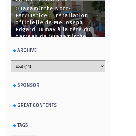
menaces contre ses
dirigeants
Ouanaminthe,Nord-
Est/Justice : installation
officielle de Me Joseph
Edgard Dumay à la tête du
barreau de Ouanaminthe.
ARCHIVE
SPONSOR
GREAT CONTENTS
TAGS