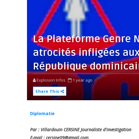
La Plateforme Genre N
atrocités infligées au
République dominicai
Explosion Infos
1 year ago
Share This
Diplomatie
Par : Villardouin CERSINE Journaliste d'investigation
E-mail : cersine09@gmail.com