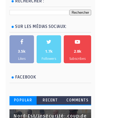
RECHERCHER :
SUR LES MÉDIAS SOCIAUX:
3.5k
1.7k
2.8k
Likes
Followers
Subscribes
FACEBOOK
POPULAR
RECENT
COMMENTS
Nord-Est/Insécurité: coup de