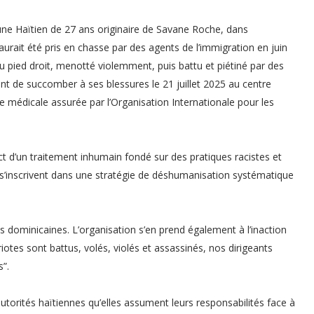
eune Haïtien de 27 ans originaire de Savane Roche, dans
 aurait été pris en chasse par des agents de l’immigration en juin
e au pied droit, menotté violemment, puis battu et piétiné par des
vant de succomber à ses blessures le 21 juillet 2025 au centre
 médicale assurée par l’Organisation Internationale pour les
 d’un traitement inhumain fondé sur des pratiques racistes et
 s’inscrivent dans une stratégie de déshumanisation systématique
 dominicaines. L’organisation s’en prend également à l’inaction
tes sont battus, volés, violés et assassinés, nos dirigeants
s”.
autorités haïtiennes qu’elles assument leurs responsabilités face à