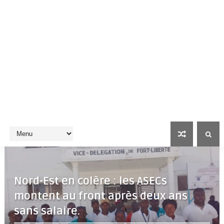
Nord-Est en colère : les ASECs
montent au front après deux ans
sans salaire.