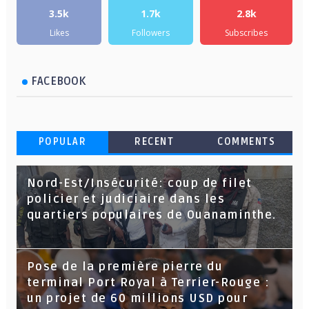
3.5k
1.7k
2.8k
Likes
Followers
Subscribes
FACEBOOK
POPULAR
RECENT
COMMENTS
Nord-Est/Insécurité: coup de filet
policier et judiciaire dans les
quartiers populaires de Ouanaminthe.
Pose de la première pierre du
terminal Port Royal à Terrier-Rouge :
un projet de 60 millions USD pour