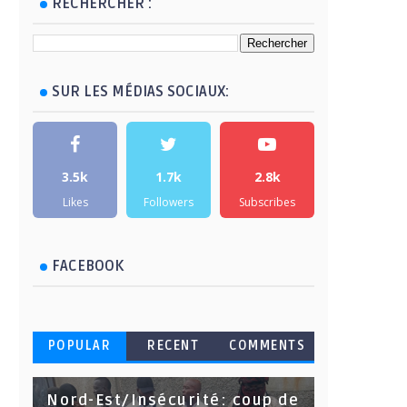
RECHERCHER :
SUR LES MÉDIAS SOCIAUX:
3.5k
1.7k
2.8k
Likes
Followers
Subscribes
FACEBOOK
POPULAR
RECENT
COMMENTS
Nord-Est/Insécurité: coup de