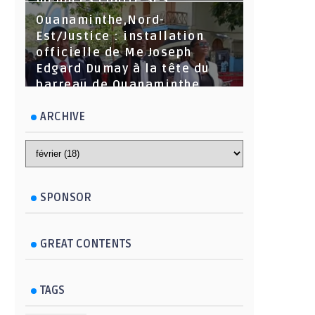
menaces contre ses
dirigeants
Ouanaminthe,Nord-
Est/Justice : installation
officielle de Me Joseph
Edgard Dumay à la tête du
barreau de Ouanaminthe.
ARCHIVE
SPONSOR
GREAT CONTENTS
TAGS