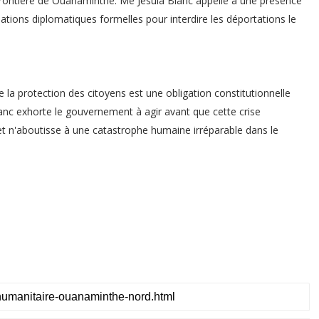
a frontière de Ouanaminthe. Me Jesula Blanc appelle à une présence
ations diplomatiques formelles pour interdire les déportations le
 la protection des citoyens est une obligation constitutionnelle
lanc exhorte le gouvernement à agir avant que cette crise
 et n'aboutisse à une catastrophe humaine irréparable dans le