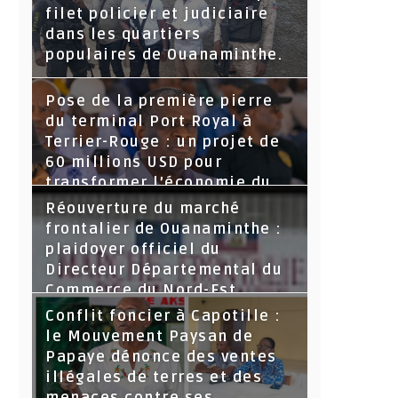
filet policier et judiciaire
dans les quartiers
populaires de Ouanaminthe.
Pose de la première pierre
du terminal Port Royal à
Terrier-Rouge : un projet de
60 millions USD pour
transformer l’économie du
Nord-Est
Réouverture du marché
frontalier de Ouanaminthe :
plaidoyer officiel du
Directeur Départemental du
Commerce du Nord-Est.
Conflit foncier à Capotille :
le Mouvement Paysan de
Papaye dénonce des ventes
illégales de terres et des