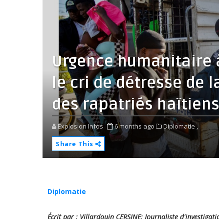
Urgence humanitaire 
le cri de détresse de 
des rapatriés haïtiens 
Explosion Infos
6 months ago
Diplomatie ,
Share This
Diplomatie
Écrit par : Villardouin CERSINE; Journaliste d'investigat