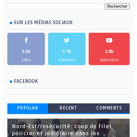
SUR LES MÉDIAS SOCIAUX:
3.5k
1.7k
2.8k
Likes
Followers
Subscribes
FACEBOOK
POPULAR
RECENT
COMMENTS
Nord-Est/Insécurité: coup de filet
policier et judiciaire dans les