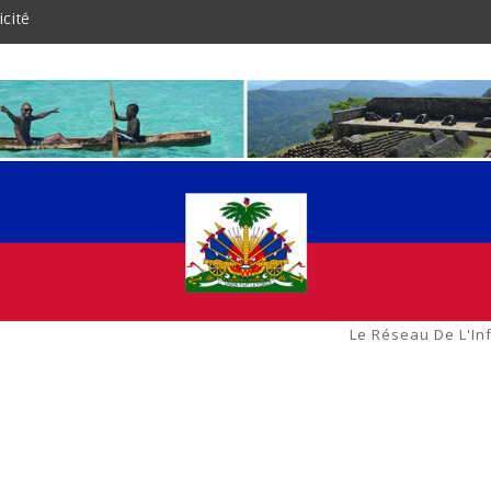
icité
Le Réseau De L'In