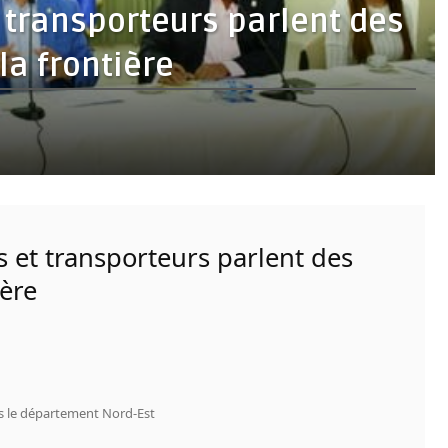
t transporteurs parlent des
la frontière
es et transporteurs parlent des
ière
ns le département Nord-Est