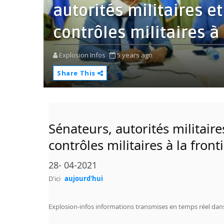
autorités militaires e
contrôles militaires à 
Explosion Infos
5 years ago
Share This
Sénateurs, autorités militair
contrôles militaires à la front
28- 04-2021
D'ici
aujourd'hui
Explosion-infos informations transmises en temps réel da