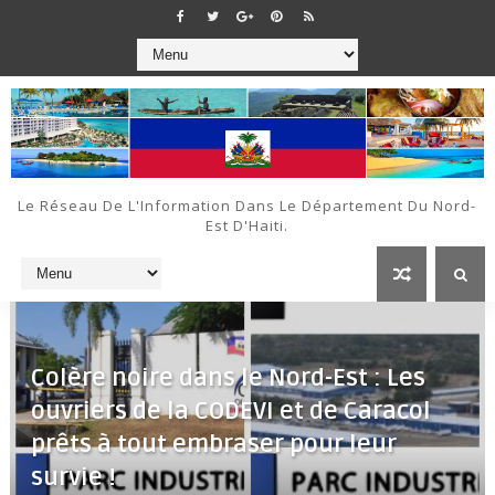
Le Réseau De L'Information Dans Le Département Du Nord-
Est D'Haiti.
Colère noire dans le Nord-Est : Les
ouvriers de la CODEVI et de Caracol
prêts à tout embraser pour leur
survie !