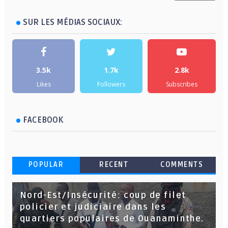
SUR LES MÉDIAS SOCIAUX:
3.5k
1.7k
2.8k
Likes
Followers
Subscribes
FACEBOOK
POPULAR
RECENT
COMMENTS
Nord-Est/Insécurité: coup de filet
policier et judiciaire dans les
quartiers populaires de Ouanaminthe.