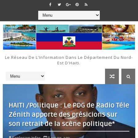
Le Réseau De L'Information Dans Le Département Du Nord-
Est D'Haiti.
HAITI /Politique : Le PDG de Radio Téle
Zénith apporte des présicions sur
son retrait de la scène politique*
Explosion Infos
5 years ago