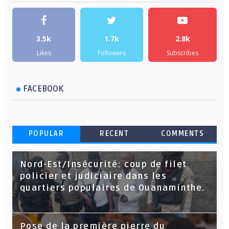
3.5k
1.7k
2.8k
Likes
Followers
Subscribes
FACEBOOK
POPULAR
RECENT
COMMENTS
Nord-Est/Insécurité: coup de filet
policier et judiciaire dans les
quartiers populaires de Ouanaminthe.
Pose de la première pierre du