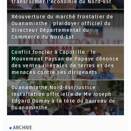
transformer l’économie du Nord-Est
Réouverture du marché frontalier de
Ouanaminthe : plaidoyer officiel du
Directeur Départemental du
Commerce du Nord-Est.
Conflit foncier à Capotille : le
Mouvement Paysan de Papaye dénonce
des ventes illégales de terres et des
menaces contre ses dirigeants
Ouanaminthe,Nord-Est/Justice :
installation officielle de Me Joseph
Edgard Dumay à la tête du barreau de
Ouanaminthe.
ARCHIVE