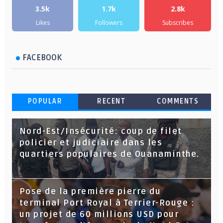
3.5k
1.7k
2.8k
Likes
Followers
Subscribes
FACEBOOK
POPULAR
RECENT
COMMENTS
Nord-Est/Insécurité: coup de filet
policier et judiciaire dans les
quartiers populaires de Ouanaminthe.
Pose de la première pierre du
terminal Port Royal à Terrier-Rouge :
un projet de 60 millions USD pour