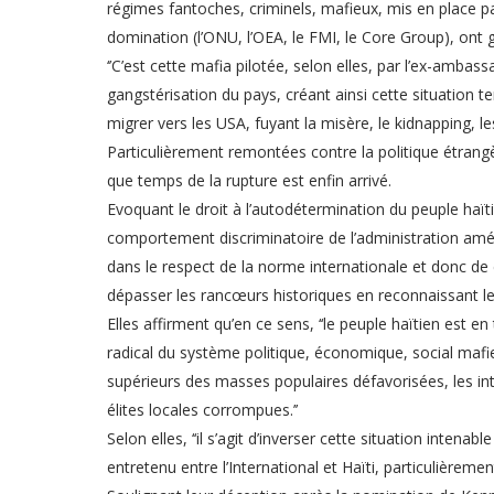
régimes fantoches, criminels, mafieux, mis en place par
domination (l’ONU, l’OEA, le FMI, le Core Group), ont g
‘’C’est cette mafia pilotée, selon elles, par l’ex-ambas
gangstérisation du pays, créant ainsi cette situation te
migrer vers les USA, fuyant la misère, le kidnapping, les
Particulièrement remontées contre la politique étrangè
que temps de la rupture est enfin arrivé.
Evoquant le droit à l’autodétermination du peuple haïtie
comportement discriminatoire de l’administration améri
dans le respect de la norme internationale et donc de
dépasser les rancœurs historiques en reconnaissant le d
Elles affirment qu’en ce sens, ‘‘le peuple haïtien est
radical du système politique, économique, social mafie
supérieurs des masses populaires défavorisées, les int
élites locales corrompues.’’
Selon elles, ‘‘il s’agit d’inverser cette situation inten
entretenu entre l’International et Haïti, particulièremen