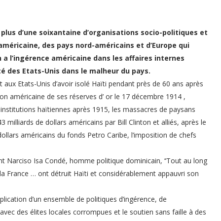
plus d’une soixantaine d’organisations socio-politiques et
o-américaine, des pays nord-américains et d’Europe qui
 a l’ingérence américaine dans les affaires internes
té des Etats-Unis dans le malheur du pays.
t aux Etats-Unis d’avoir isolé Haïti pendant près de 60 ans après
tion américaine de ses réserves d’ or le 17 décembre 1914 ,
s institutions haïtiennes après 1915, les massacres de paysans
3 milliards de dollars américains par Bill Clinton et alliés, après le
 dollars américains du fonds Petro Caribe, l’imposition de chefs
ent Narciso Isa Condé, homme politique dominicain, ‘‘Tout au long
c la France … ont détruit Haïti et considérablement appauvri son
pplication d’un ensemble de politiques d’ingérence, de
 avec des élites locales corrompues et le soutien sans faille à des