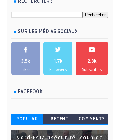
RECHERCHER :
SUR LES MÉDIAS SOCIAUX:
3.5k
1.7k
2.8k
Likes
Followers
Subscribes
FACEBOOK
POPULAR
RECENT
COMMENTS
Nord-Est/Insécurité: coup de