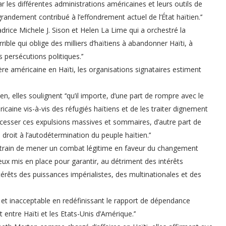
 les différentes administrations américaines et leurs outils de
randement contribué à l’effondrement actuel de l’État haïtien.’’
sadrice Michele J. Sison et Helen La Lime qui a orchestré la
rrible qui oblige des milliers d’haïtiens à abandonner Haïti, à
 persécutions politiques.’’
re américaine en Haïti, les organisations signataires estiment
n, elles soulignent ‘‘qu’il importe, d’une part de rompre avec le
caine vis-à-vis des réfugiés haïtiens et de les traiter dignement
 cesser ces expulsions massives et sommaires, d’autre part de
roit à l’autodétermination du peuple haïtien.’’
 en train de mener un combat légitime en faveur du changement
ux mis en place pour garantir, au détriment des intérêts
érêts des puissances impérialistes, des multinationales et des
able et inacceptable en redéfinissant le rapport de dépendance
t entre Haïti et les Etats-Unis d’Amérique.’’