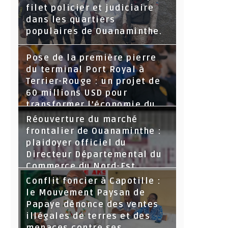
filet policier et judiciaire
dans les quartiers
populaires de Ouanaminthe.
Pose de la première pierre
du terminal Port Royal à
Terrier-Rouge : un projet de
60 millions USD pour
transformer l’économie du
Nord-Est
Réouverture du marché
frontalier de Ouanaminthe :
plaidoyer officiel du
Directeur Départemental du
Commerce du Nord-Est.
Conflit foncier à Capotille :
le Mouvement Paysan de
Papaye dénonce des ventes
illégales de terres et des