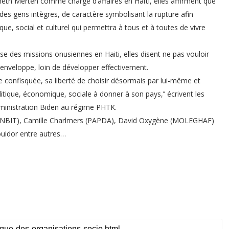
eth Merten comme chargé d’affaires en Haïti, elles affirment que
c des gens intègres, de caractère symbolisant la rupture afin
e, social et culturel qui permettra à tous et à toutes de vivre
e des missions onusiennes en Haiti, elles disent ne pas vouloir
 enveloppe, loin de développer effectivement.
 confisquée, sa liberté de choisir désormais par lui-même et
litique, économique, sociale à donner à son pays,’’ écrivent les
dministration Biden au régime PHTK.
(KONBIT), Camille Charlmers (PAPDA), David Oxygène (MOLEGHAF)
Louidor entre autres…