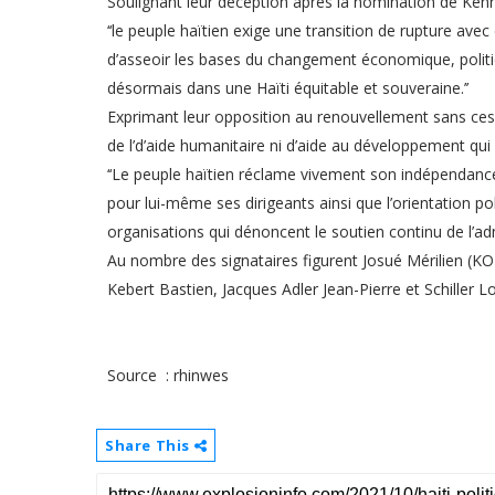
Soulignant leur déception après la nomination de Kenn
‘‘le peuple haïtien exige une transition de rupture ave
d’asseoir les bases du changement économique, politiqu
désormais dans une Haïti équitable et souveraine.’’
Exprimant leur opposition au renouvellement sans cess
de l’d’aide humanitaire ni d’aide au développement qui
‘‘Le peuple haïtien réclame vivement son indépendance
pour lui-même ses dirigeants ainsi que l’orientation po
organisations qui dénoncent le soutien continu de l’a
Au nombre des signataires figurent Josué Mérilien 
Kebert Bastien, Jacques Adler Jean-Pierre et Schiller 
Source : rhinwes
Share This