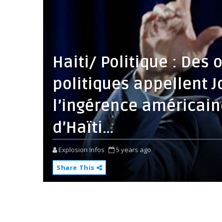
Haiti/ Politique : Des 
politiques appellent J
l’ingérence américain
d’Haïti…
Explosion Infos
5 years ago
Share This