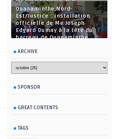
menaces contre ses
dirigeants
Ouanaminthe,Nord-
Est/Justice : installation
officielle de Me Joseph
Edgard Dumay à la tête du
barreau de Ouanaminthe.
ARCHIVE
SPONSOR
GREAT CONTENTS
TAGS