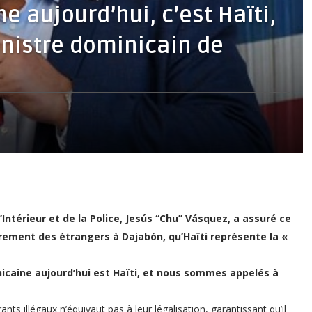
 aujourd’hui, c’est Haïti,
nistre dominicain de
ntérieur et de la Police, Jesús ‘‘Chu’’ Vásquez, a assuré ce
trement des étrangers à Dajabón, qu’Haïti représente la «
icaine aujourd’hui est Haïti, et nous sommes appelés à
ts illégaux n’équivaut pas à leur légalisation, garantissant qu’il