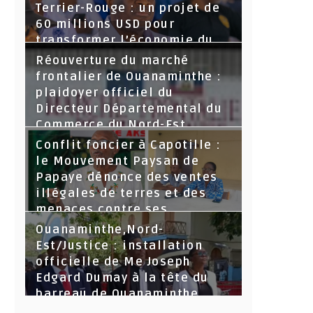
Terrier-Rouge : un projet de
60 millions USD pour
transformer l’économie du
Nord-Est
Réouverture du marché
frontalier de Ouanaminthe :
plaidoyer officiel du
Directeur Départemental du
Commerce du Nord-Est.
Conflit foncier à Capotille :
le Mouvement Paysan de
Papaye dénonce des ventes
illégales de terres et des
menaces contre ses
dirigeants
Ouanaminthe,Nord-
Est/Justice : installation
officielle de Me Joseph
Edgard Dumay à la tête du
barreau de Ouanaminthe.