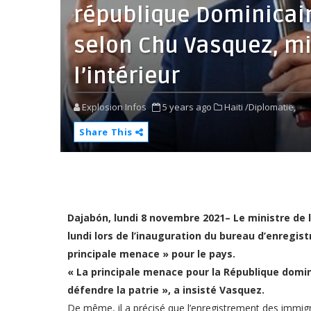
république Dominicaine
selon Chu Vasquez, mi
l’intérieur
Explosion Infos
5 years ago
Haiti /Diplomatie,
Share This
Dajabón, lundi 8 novembre 2021– Le ministre de l’I
lundi lors de l’inauguration du bureau d’enregis
principale menace » pour le pays.
« La principale menace pour la République domin
défendre la patrie », a insisté Vasquez.
De même, il a précisé que l’enregistrement des immigran