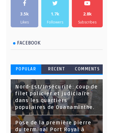
3.5k
1.7k
2.8k
Likes
Followers
Subscribes
FACEBOOK
POPULAR
RECENT
COMMENTS
Nord-Est/Insécurité: coup de
filet policier et judiciaire
dans les quartiers
populaires de Ouanaminthe.
Pose de la première pierre
du terminal Port Royal à